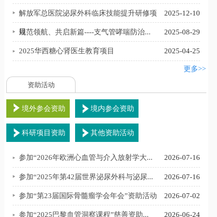
4
解放军总医院泌尿外科临床技能提升研修项
2025-12-10
目
7
规范领航、共启新篇----支气管哮喘防治...
2025-08-29
4
2025华西糖心肾医生教育项目
2025-04-25
>>
更多>>
资助活动
境外参会资助
境内参会资助
科研项目资助
其他资助活动
6
参加“2026年欧洲心血管与介入放射学大...
2026-07-16
1
参加“2025年第42届世界泌尿外科与泌尿...
2026-07-16
1
参加“第23届国际骨髓瘤学会年会”资助活动
2026-07-02
9
参加“2025巴黎血管洞察课程”慈善资助...
2026-06-24